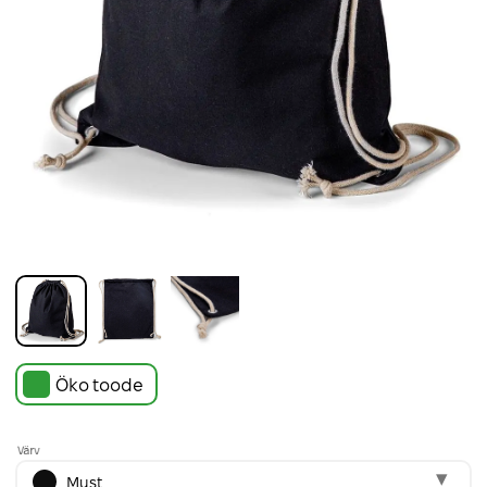
Öko toode
Värv
Must