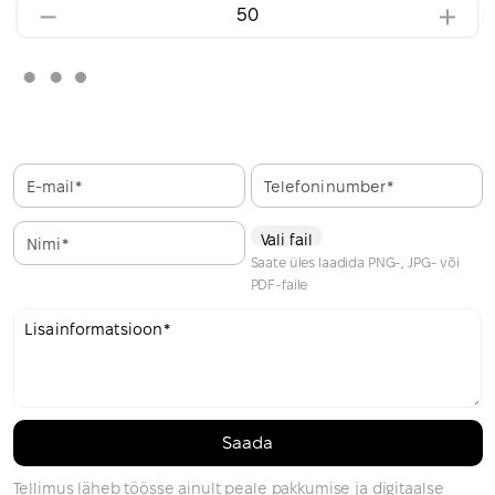
E-mail
Telefoninumber
Vali fail
Nimi
Saate üles laadida PNG-, JPG- või
PDF-faile
Lisainformatsioon
Tellimus läheb töösse ainult peale pakkumise ja digitaalse