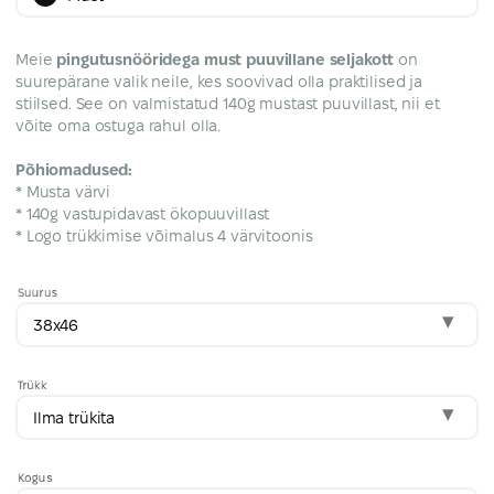
Meie
pingutusnööridega must puuvillane seljakott
on
suurepärane valik neile, kes soovivad olla praktilised ja
stiilsed. See on valmistatud 140g mustast puuvillast, nii et
võite oma ostuga rahul olla.
Põhiomadused:
* Musta värvi
* 140g vastupidavast ökopuuvillast
* Logo trükkimise võimalus 4 värvitoonis
Suurus
38x46
Trükk
Ilma trükita
Kogus