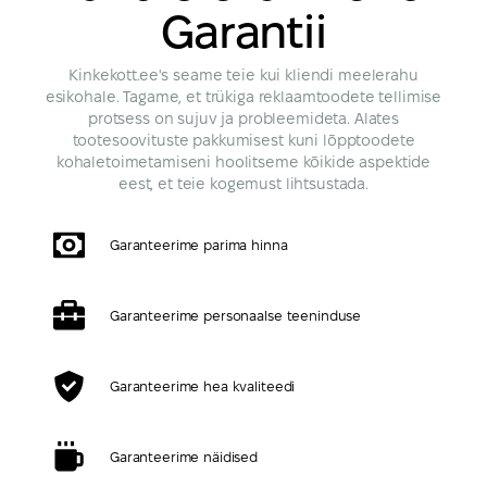
Garantii
Kinkekott.ee's seame teie kui kliendi meelerahu
esikohale. Tagame, et trükiga reklaamtoodete tellimise
protsess on sujuv ja probleemideta. Alates
tootesoovituste pakkumisest kuni lõpptoodete
kohaletoimetamiseni hoolitseme kõikide aspektide
eest, et teie kogemust lihtsustada.
Garanteerime parima hinna
Garanteerime personaalse teeninduse
Garanteerime hea kvaliteedi
Garanteerime näidised