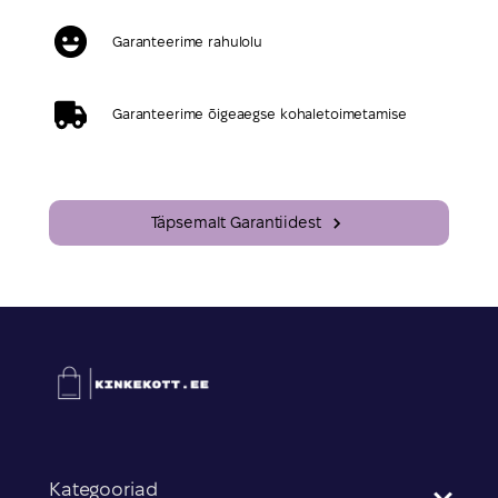
Garanteerime rahulolu
Garanteerime õigeaegse kohaletoimetamise
Täpsemalt Garantiidest
Kategooriad