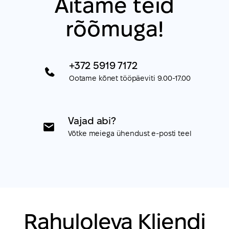
Aitame teid
rõõmuga!
+372 5919 7172
Ootame kõnet tööpäeviti 9.00-17.00
Vajad abi?
Võtke meiega ühendust e-posti teel
Rahuloleva Kliendi