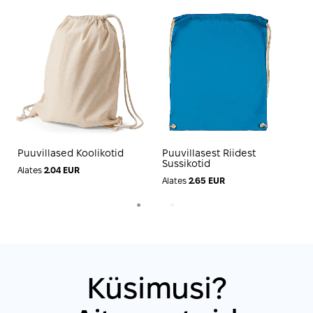
Puuvillased Koolikotid
Puuvillasest Riidest
T
Sussikotid
L
Alates
2.04 EUR
Alates
2.65 EUR
A
1
2
Küsimusi?